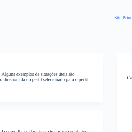
Site Prin
. Alguns exemplos de situações úteis são
Ca
o direcionada do perfil selecionado para o perfil
la como Paga. Para isso, siga os passos abaixo: