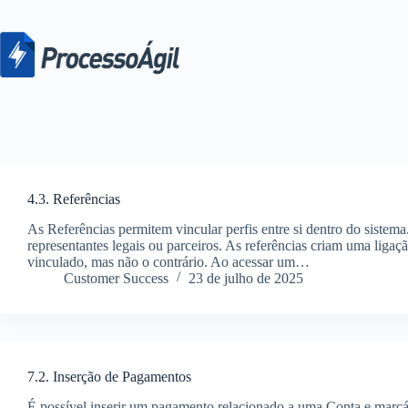
Pular
para
o
conteúdo
4.3. Referências
As Referências permitem vincular perfis entre si dentro do sistema
representantes legais ou parceiros. As referências criam uma ligaçã
vinculado, mas não o contrário. Ao acessar um…
Customer Success
23 de julho de 2025
7.2. Inserção de Pagamentos
É possível inserir um pagamento relacionado a uma Conta e marcá-