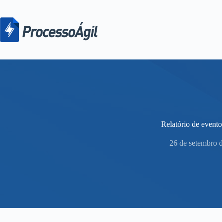
Pular
para
o
conteúdo
Relatório de event
26 de setembro 